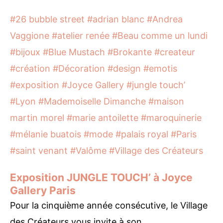
#26 bubble street
#adrian blanc
#Andrea
Vaggione
#atelier renée
#Beau comme un lundi
#bijoux
#Blue Mustach
#Brokante
#createur
#création
#Décoration
#design
#emotis
#exposition
#Joyce Gallery
#jungle touch’
#Lyon
#Mademoiselle Dimanche
#maison
martin morel
#marie antoilette
#maroquinerie
#mélanie buatois
#mode
#palais royal
#Paris
#saint venant
#Valôme
#Village des Créateurs
Exposition JUNGLE TOUCH’ à Joyce
Gallery Paris
Pour la cinquième année consécutive, le Village
des Créateurs vous invite à son…