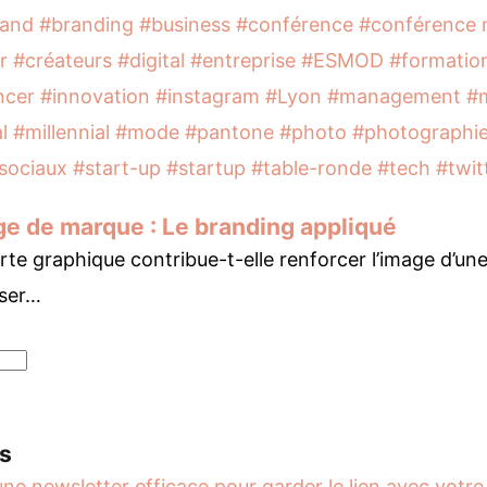
rand
#branding
#business
#conférence
#conférence
r
#créateurs
#digital
#entreprise
#ESMOD
#formatio
ncer
#innovation
#instagram
#Lyon
#management
#
l
#millennial
#mode
#pantone
#photo
#photographi
sociaux
#start-up
#startup
#table-ronde
#tech
#twit
ge de marque : Le branding appliqué
e graphique contribue-t-elle renforcer l’image d’un
ser…
ts
une newsletter efficace pour garder le lien avec votre 