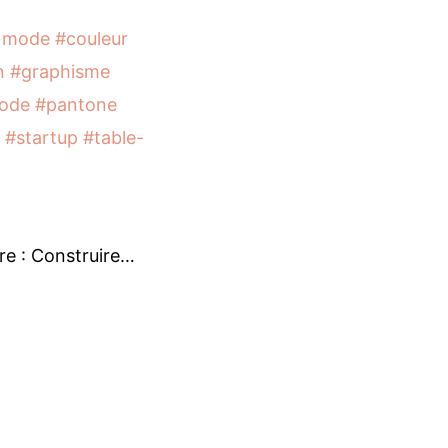
 mode
#couleur
n
#graphisme
ode
#pantone
#startup
#table-
e : Construire…