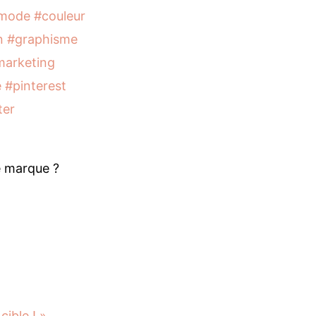
 mode
#couleur
n
#graphisme
marketing
e
#pinterest
ter
e marque ?
cible ! »