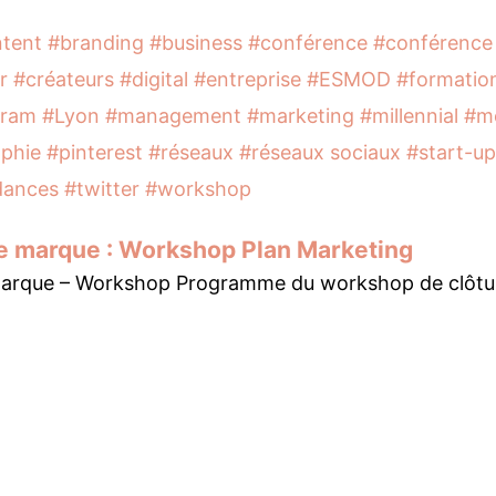
tent
#branding
#business
#conférence
#conférence
r
#créateurs
#digital
#entreprise
#ESMOD
#formatio
gram
#Lyon
#management
#marketing
#millennial
#m
phie
#pinterest
#réseaux
#réseaux sociaux
#start-up
dances
#twitter
#workshop
e marque : Workshop Plan Marketing
arque – Workshop Programme du workshop de clôtur