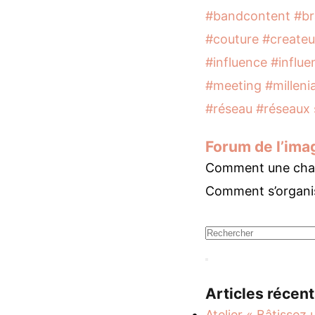
#bandcontent
#b
#couture
#createu
#influence
#influe
#meeting
#millenia
#réseau
#réseaux 
Forum de l’ima
Comment une chart
Comment s’organi
Articles récen
Atelier « Bâtissez 