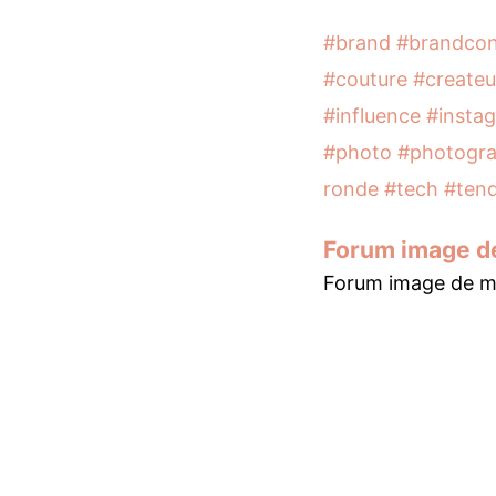
#brand
#brandcon
#couture
#createu
#influence
#insta
#photo
#photogra
ronde
#tech
#ten
Forum image d
Forum image de m