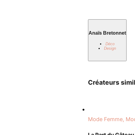
Anaïs Bretonnet
Déco
Design
Créateurs simi
Mode Femme, Mode
La Part du Gâteau